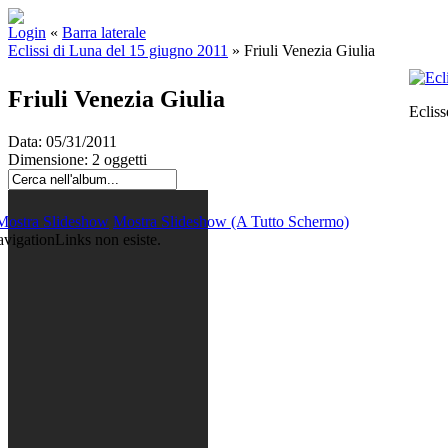
Login
«
Barra laterale
Eclissi di Luna del 15 giugno 2011
»
Friuli Venezia Giulia
Friuli Venezia Giulia
Ecliss
Data: 05/31/2011
Dimensione: 2 oggetti
Mostra Slideshow
Mostra Slideshow (A Tutto Schermo)
igationLinks non esiste.