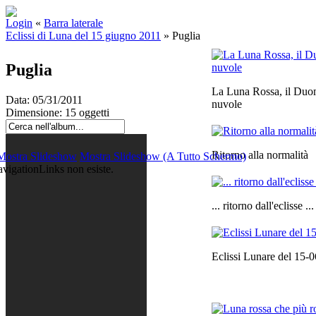
Login
«
Barra laterale
Eclissi di Luna del 15 giugno 2011
»
Puglia
Puglia
La Luna Rossa, il Duo
Data: 05/31/2011
nuvole
Dimensione: 15 oggetti
Ritorno alla normalità
Mostra Slideshow
Mostra Slideshow (A Tutto Schermo)
igationLinks non esiste.
... ritorno dall'eclisse ...
Eclissi Lunare del 15-