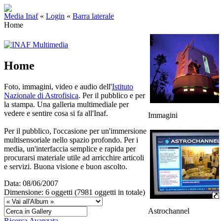
Media Inaf
«
Login
«
Barra laterale
Home
Home
Foto, immagini, video e audio dell'
Istituto
Nazionale di Astrofisica
. Per il pubblico e per
la stampa. Una galleria multimediale per
vedere e sentire cosa si fa all'Inaf.
Immagini
Per il pubblico, l'occasione per un'immersione
multisensoriale nello spazio profondo. Per i
media, un'interfaccia semplice e rapida per
procurarsi materiale utile ad arricchire articoli
e servizi. Buona visione e buon ascolto.
Data: 08/06/2007
Dimensione: 6 oggetti (7981 oggetti in totale)
Astrochannel
Ricerca Avanzata