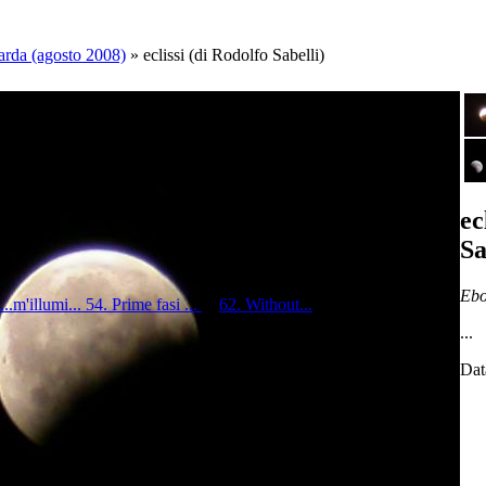
uarda (agosto 2008)
»
eclissi (di Rodolfo Sabelli)
ec
Sa
Ebo
...m'illumi...
54. Prime fasi ...
...
62. Without...
...
Dat