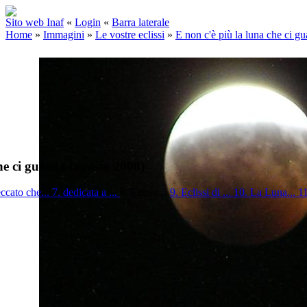
Sito web Inaf
«
Login
«
Barra laterale
Home
»
Immagini
»
Le vostre eclissi
»
E non c'è più la luna che ci g
he ci guarda (agosto 2008)
eccato che...
7. dedicata a ...
8. Eclissi...
9. Eclissi di ...
10. La Luna...
11