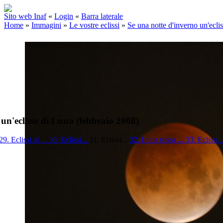
Sito web Inaf
«
Login
«
Barra laterale
Home
»
Immagini
»
Le vostre eclissi
»
Se una notte d'inverno un'ecli
un'eclisse di Luna (febbraio 2008)
29. Eclissi al ...
30. Eclissi...
31. Eclissi...
32. Luna rossa ...
33. Eclissi.