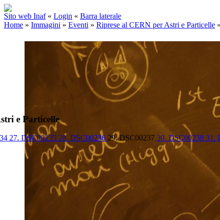
Sito web Inaf
«
Login
«
Barra laterale
Home
»
Immagini
»
Eventi
»
Riprese al CERN per Astri e Particelle
ri e Particelle
234
27. DSC00235
28. DSC00236
29. DSC00237
30. DSC00238
31.