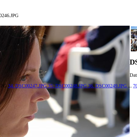
0246.JPG
D
Dat
.JPG
34. DSC00247.JPG
35. DSC00248.JPG
36. DSC00249.JPG
...
7