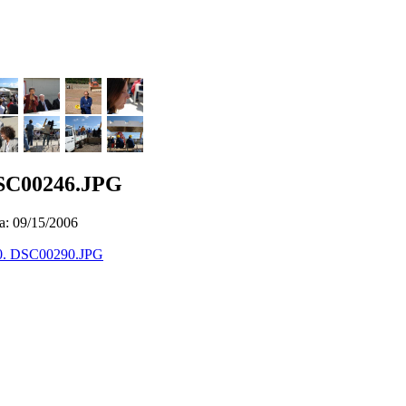
SC00246.JPG
a: 09/15/2006
0. DSC00290.JPG