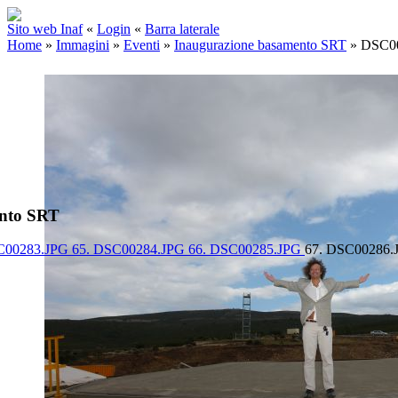
Sito web Inaf
«
Login
«
Barra laterale
Home
»
Immagini
»
Eventi
»
Inaugurazione basamento SRT
»
DSC0
ento SRT
C00283.JPG
65. DSC00284.JPG
66. DSC00285.JPG
67. DSC00286