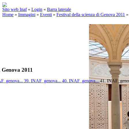
Sito web Inaf
«
Login
«
Barra laterale
Home
»
Immagini
»
Eventi
»
Festival della scienza di Genova 2011
di Genova 2011
AF_genova...
39. INAF_genova...
40. INAF_genova...
41. INAF_geno