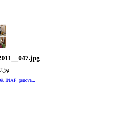
011__047.jpg
7.jpg
89. INAF_genova...