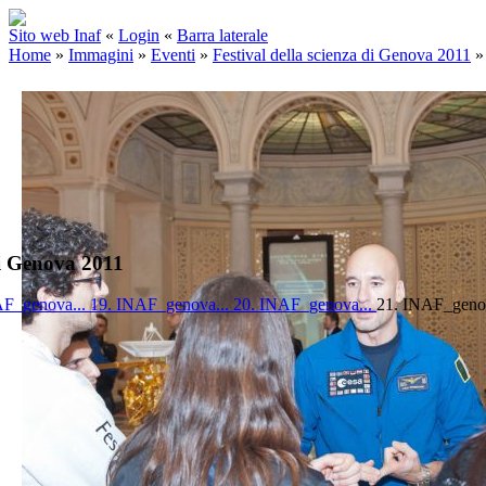
Sito web Inaf
«
Login
«
Barra laterale
Home
»
Immagini
»
Eventi
»
Festival della scienza di Genova 2011
di Genova 2011
AF_genova...
19. INAF_genova...
20. INAF_genova...
21. INAF_geno