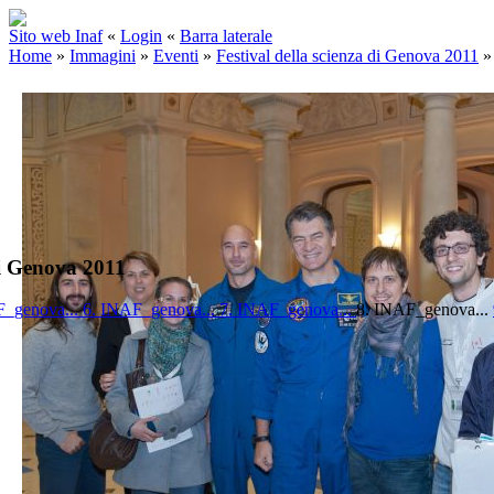
Sito web Inaf
«
Login
«
Barra laterale
Home
»
Immagini
»
Eventi
»
Festival della scienza di Genova 2011
di Genova 2011
F_genova...
6. INAF_genova...
7. INAF_genova...
8. INAF_genova...