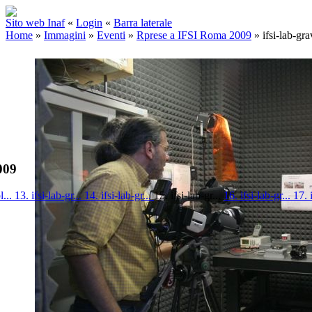
Sito web Inaf
«
Login
«
Barra laterale
Home
»
Immagini
»
Eventi
»
Rprese a IFSI Roma 2009
»
ifsi-lab-gr
009
l...
13. ifsi-lab-gr...
14. ifsi-lab-gr...
15. ifsi-lab-gr...
16. ifsi-lab-gr...
17. 