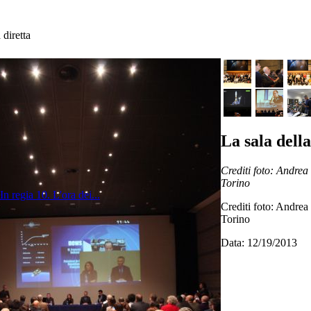
 diretta
La sala della
Crediti foto: Andre
Torino
 In regia
10. L'ora dei...
Crediti foto: Andre
Torino
Data: 12/19/2013