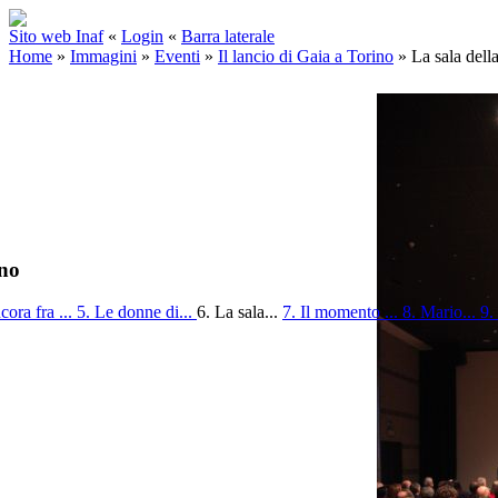
Sito web Inaf
«
Login
«
Barra laterale
Home
»
Immagini
»
Eventi
»
Il lancio di Gaia a Torino
»
La sala della
ino
cora fra ...
5. Le donne di...
6. La sala...
7. Il momento ...
8. Mario...
9.