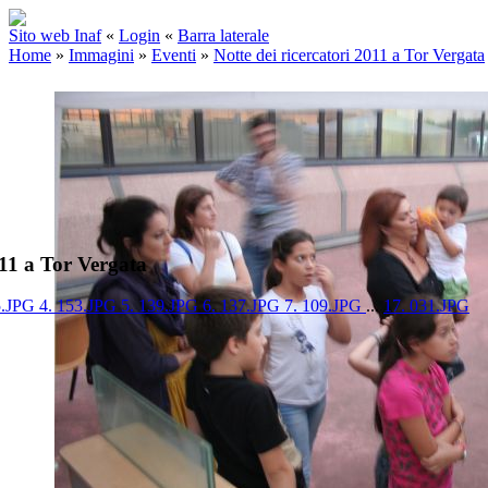
Sito web Inaf
«
Login
«
Barra laterale
Home
»
Immagini
»
Eventi
»
Notte dei ricercatori 2011 a Tor Vergata
011 a Tor Vergata
5.JPG
4. 153.JPG
5. 139.JPG
6. 137.JPG
7. 109.JPG
...
17. 031.JPG