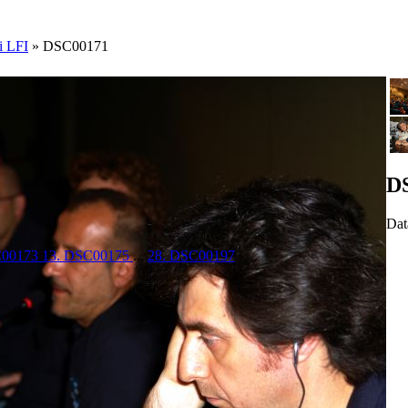
di LFI
»
DSC00171
D
Dat
C00173
13. DSC00175
...
28. DSC00197