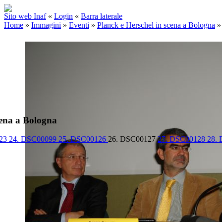
Sito web Inaf
«
Login
«
Barra laterale
Home
»
Immagini
»
Eventi
»
Planck e Herschel in scena a Bologna
cena a Bologna
123
24. DSC00099
25. DSC00126
26. DSC00127
27. DSC00128
28.