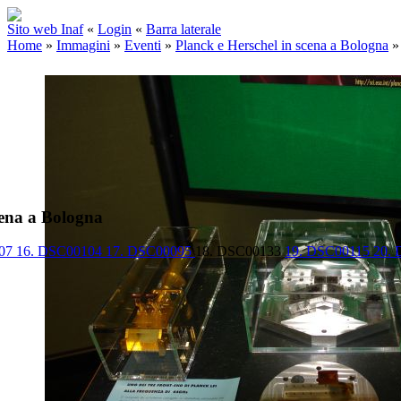
Sito web Inaf
«
Login
«
Barra laterale
Home
»
Immagini
»
Eventi
»
Planck e Herschel in scena a Bologna
cena a Bologna
107
16. DSC00104
17. DSC00095
18. DSC00133
19. DSC00115
20.