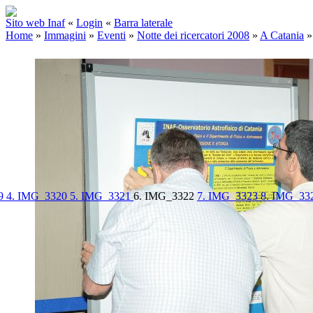
Sito web Inaf
«
Login
«
Barra laterale
Home
»
Immagini
»
Eventi
»
Notte dei ricercatori 2008
»
A Catania
19
4. IMG_3320
5. IMG_3321
6. IMG_3322
7. IMG_3323
8. IMG_33