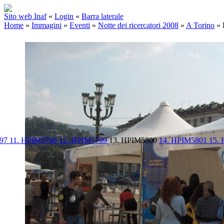
Sito web Inaf
«
Login
«
Barra laterale
Home
»
Immagini
»
Eventi
»
Notte dei ricercatori 2008
»
A Torino
»
797
11. HPIM5798
12. HPIM5799
13. HPIM5800
14. HPIM5801
15.