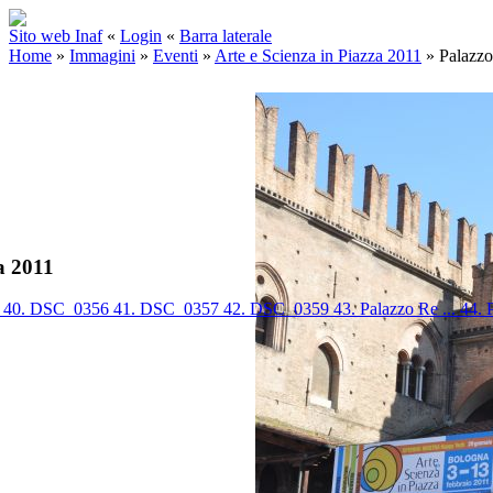
Sito web Inaf
«
Login
«
Barra laterale
Home
»
Immagini
»
Eventi
»
Arte e Scienza in Piazza 2011
»
Palazz
a 2011
5
40. DSC_0356
41. DSC_0357
42. DSC_0359
43. Palazzo Re ...
44. 