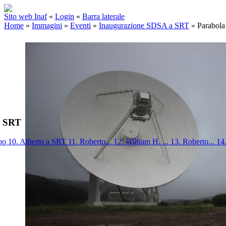
Sito web Inaf
«
Login
«
Barra laterale
Home
»
Immagini
»
Eventi
»
Inaugurazione SDSA a SRT
»
Parabola
a SRT
ppo
10. Alberto a SRT
11. Roberto...
12. William H. ...
13. Roberto...
14