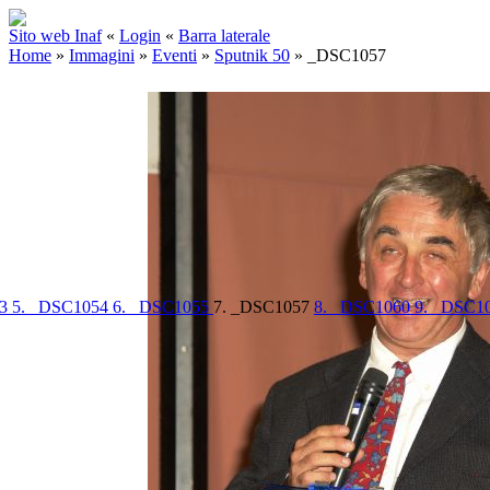
Sito web Inaf
«
Login
«
Barra laterale
Home
»
Immagini
»
Eventi
»
Sputnik 50
»
_DSC1057
53
5. _DSC1054
6. _DSC1055
7. _DSC1057
8. _DSC1060
9. _DSC1