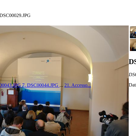
DSC00029.JPG
D
DS
Dat
00043.JPG
7. DSC00044.JPG
...
21. Accesso...