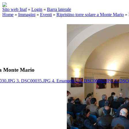
Sito web Inaf
«
Login
«
Barra laterale
Home
»
Immagini
»
Eventi
»
Ripristino torre solare a Monte Mario
»
e a Monte Mario
030.JPG
3. DSC00035.JPG
4. Emanuele...
5. DSC00042.JPG
6. DSC