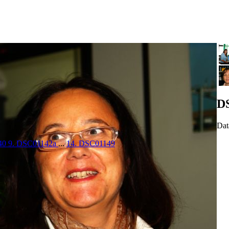
D
Dat
40
9. DSC01142a
...
14. DSC01149