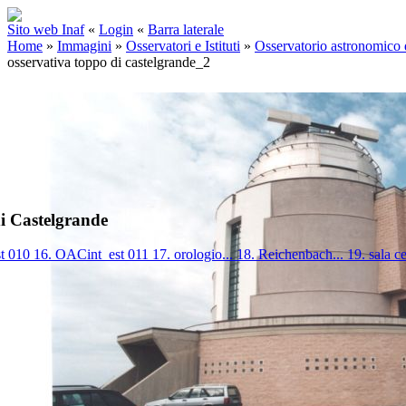
Sito web Inaf
«
Login
«
Barra laterale
Home
»
Immagini
»
Osservatori e Istituti
»
Osservatorio astronomico
osservativa toppo di castelgrande_2
i Castelgrande
st 010
16. OACint_est 011
17. orologio...
18. Reichenbach...
19. sala c