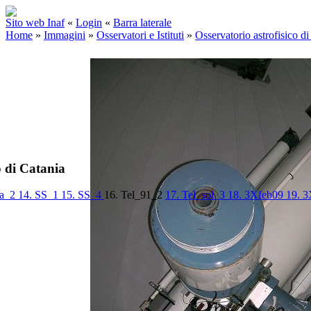
Sito web Inaf
«
Login
«
Barra laterale
Home
»
Immagini
»
Osservatori e Istituti
»
Osservatorio astrofisico di
o di Catania
la_2
14. SS_1
15. SS_4
16. Tel_91_2
17. Tel_sol_3
18. 3Xfeb09
19. 