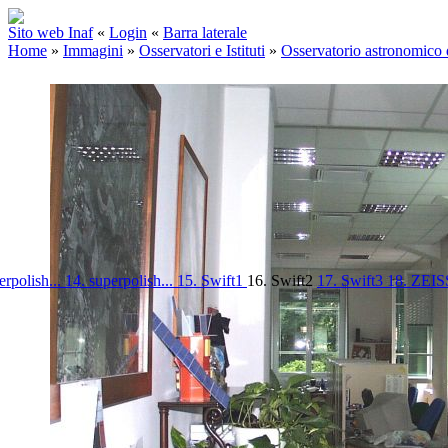
Sito web Inaf
«
Login
«
Barra laterale
Home
»
Immagini
»
Osservatori e Istituti
»
Osservatorio astronomico 
erpolish...
14. superpolish...
15. Swift1
16. Swift2
17. Swift3
18. ZEI