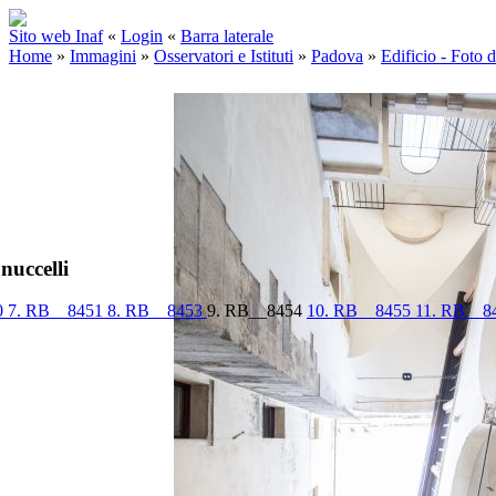
Sito web Inaf
«
Login
«
Barra laterale
Home
»
Immagini
»
Osservatori e Istituti
»
Padova
»
Edificio - Foto 
nuccelli
0
7. RB__8451
8. RB__8453
9. RB__8454
10. RB__8455
11. RB__8