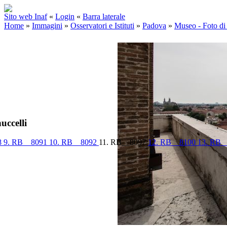
Sito web Inaf
«
Login
«
Barra laterale
Home
»
Immagini
»
Osservatori e Istituti
»
Padova
»
Museo - Foto di
uccelli
8
9. RB__8091
10. RB__8092
11. RB__8097
12. RB__8100
13. RB_