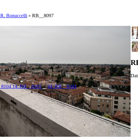
 R. Bonuccelli
»
RB__8097
R
Dat
_8104
14. RB__8105
...
44. RB__8384