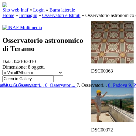
Sito web Inaf
«
Login
«
Barra laterale
Home
»
Immagini
»
Osservatori e Istituti
»
Osservatorio astronomico
Osservatorio astronomico
di Teramo
Data: 04/10/2010
Dimensione: 8 oggetti
DSC00363
Ricerca Avanzata
atori...
5. Osservatori...
6. Osservatori...
7. Osservatori...
8. Padova
9. 
DSC00372