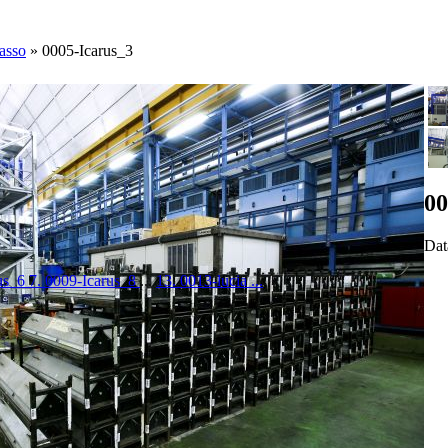
Sasso
»
0005-Icarus_3
00
Dat
rus_6
7. 0009-Icarus_8
...
13. 0013-lucia ...