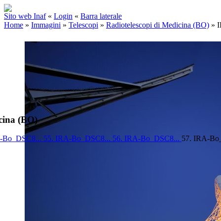
Sito web Inaf
«
Login
«
Barra laterale
Home
»
Immagini
»
Telescopi
»
Radiotelescopi di Medicina (BO)
»
I
cina (BO)
A-Bo_DSC8...
55. IRA-Bo_DSC8...
56. IRA-Bo_DSC8...
57. IRA-Bo