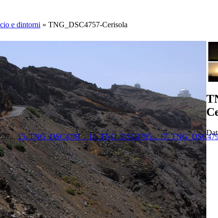
cio e dintorni
»
TNG_DSC4757-Cerisola
T
Ce
Dat
57...
15. TNG_DSC4781...
16. TNG_DSC4795...
17. TNG_DSC479