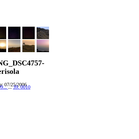
NG_DSC4757-
risola
a: 07/25/2006
9...
...
39. 0010