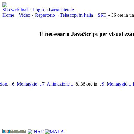
Sito web Inaf
«
Login
«
Barra laterale
Home
»
Video
»
Repertorio
»
Telescopi in Italia
»
SRT
»
36 ore in u
È necessario JavaScript per visualizza
zion...
6. Montaggio...
7. Animazione ...
8. 36 ore in...
9. Montaggio...