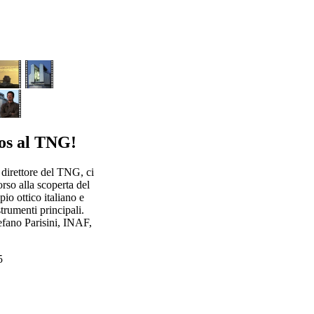
os al TNG!
 direttore del TNG, ci
rso alla scoperta del
io ottico italiano e
strumenti principali.
efano Parisini, INAF,
5