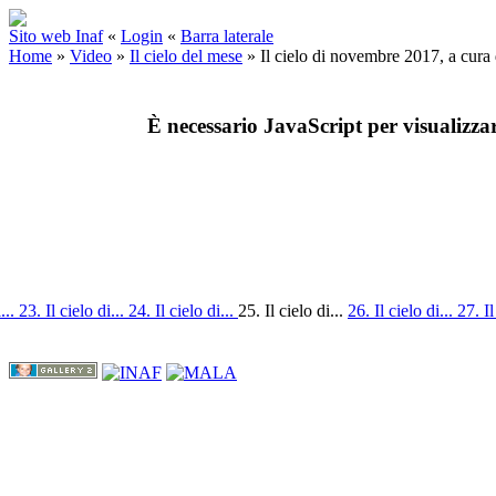
Sito web Inaf
«
Login
«
Barra laterale
Home
»
Video
»
Il cielo del mese
»
Il cielo di novembre 2017, a cur
È necessario JavaScript per visualizza
i...
23. Il cielo di...
24. Il cielo di...
25. Il cielo di...
26. Il cielo di...
27. Il