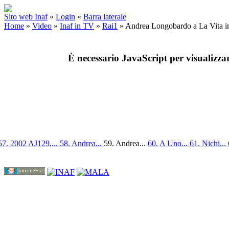
Sito web Inaf
«
Login
«
Barra laterale
Home
»
Video
»
Inaf in TV
»
Rai1
»
Andrea Longobardo a La Vita in 
È necessario JavaScript per visualizza
57. 2002 AJ129,...
58. Andrea...
59. Andrea...
60. A Uno...
61. Nichi...