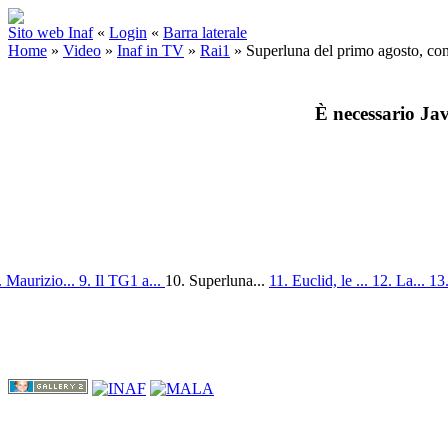
Sito web Inaf
«
Login
«
Barra laterale
Home
»
Video
»
Inaf in TV
»
Rai1
»
Superluna del primo agosto, co
È necessario Jav
. Maurizio...
9. Il TG1 a...
10. Superluna...
11. Euclid, le ...
12. La...
13.