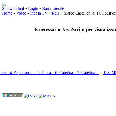
Sito web Inaf
«
Login
«
Barra laterale
Home
»
Video
»
Inaf in TV
»
Rai1
»
Marco Castellani al TG1 sull’ec
È necessario JavaScript per visualizza
ore...
4. Aspettando ...
5. Linea...
6. Caterina...
7. Caterina...
...
128. Min