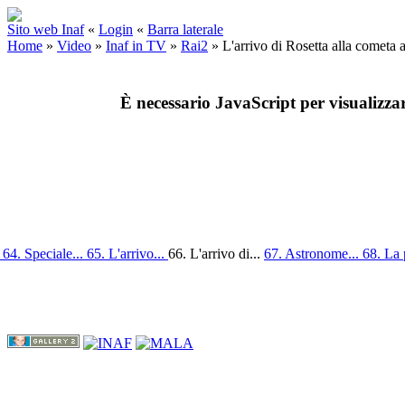
Sito web Inaf
«
Login
«
Barra laterale
Home
»
Video
»
Inaf in TV
»
Rai2
»
L'arrivo di Rosetta alla cometa
È necessario JavaScript per visualizza
.
64. Speciale...
65. L'arrivo...
66. L'arrivo di...
67. Astronome...
68. La 