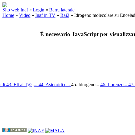
Sito web Inaf
«
Login
«
Barra laterale
Home
»
Video
»
Inaf in TV
»
Rai2
»
Idrogeno molecolare su Encelado
È necessario JavaScript per visualizza
ondi
43. Elt al Tg2,...
44. Asteroidi e...
45. Idrogeno...
46. Lorenzo...
47.