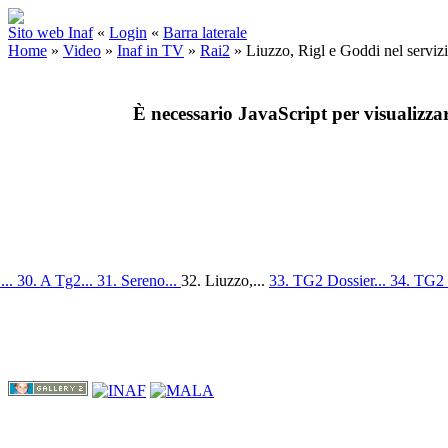
Sito web Inaf
«
Login
«
Barra laterale
Home
»
Video
»
Inaf in TV
»
Rai2
»
Liuzzo, Rigl e Goddi nel serviz
È necessario JavaScript per visualizza
...
30. A Tg2...
31. Sereno...
32. Liuzzo,...
33. TG2 Dossier...
34. TG2 