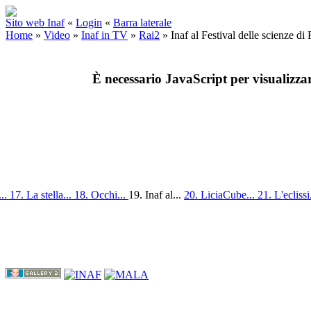
Sito web Inaf
«
Login
«
Barra laterale
Home
»
Video
»
Inaf in TV
»
Rai2
»
Inaf al Festival delle scienze d
È necessario JavaScript per visualizza
...
17. La stella...
18. Occhi...
19. Inaf al...
20. LiciaCube...
21. L'eclissi