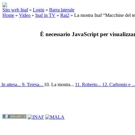
Sito web Inaf
«
Login
«
Barra laterale
Home
»
Video
»
Inaf in TV
»
Rai2
»
La mostra Inaf “Macchine del 
È necessario JavaScript per visualizza
. In attesa...
9. Teresa...
10. La mostra...
11. Roberto...
12. Carbonio e ..