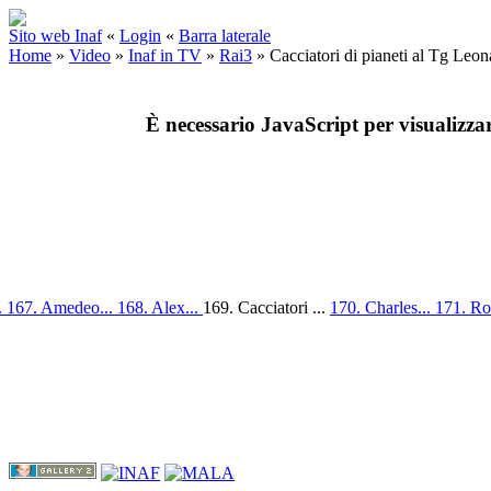
Sito web Inaf
«
Login
«
Barra laterale
Home
»
Video
»
Inaf in TV
»
Rai3
»
Cacciatori di pianeti al Tg Leo
È necessario JavaScript per visualizza
.
167. Amedeo...
168. Alex...
169. Cacciatori ...
170. Charles...
171. Ros