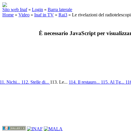
Sito web Inaf
«
Login
«
Barra laterale
Home
»
Video
»
Inaf in TV
»
Rai3
»
Le rivelazioni del radiotelescop
È necessario JavaScript per visualizza
11. Nichi...
112. Stelle di...
113. Le...
114. Il restauro...
115. Al Tg...
116