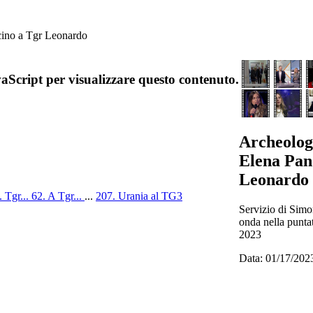
ncino a Tgr Leonardo
aScript per visualizzare questo contenuto.
Archeologi
Elena Pan
Leonardo
. Tgr...
62. A Tgr...
...
207. Urania al TG3
Servizio di Simo
onda nella punta
2023
Data: 01/17/202