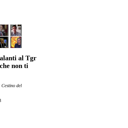
lanti al Tgr
 che non ti
a Cestino del
3