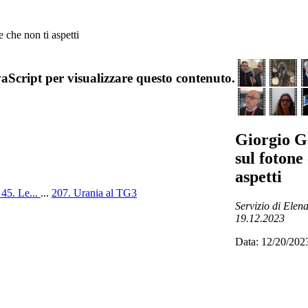
 che non ti aspetti
aScript per visualizzare questo contenuto.
Giorgio Ga
sul fotone
aspetti
.
45. Le...
...
207. Urania al TG3
Servizio di Elen
19.12.2023
Data: 12/20/202