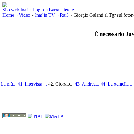
Sito web Inaf
«
Login
«
Barra laterale
Home
»
Video
»
Inaf in TV
»
Rai3
»
Giorgio Galanti al Tgr sul fotone
È necessario Jav
 La più...
41. Intervista ...
42. Giorgio...
43. Andrea...
44. La gemella ..