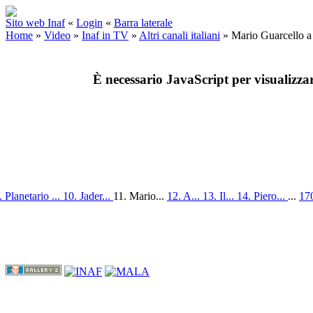
Sito web Inaf
«
Login
«
Barra laterale
Home
»
Video
»
Inaf in TV
»
Altri canali italiani
»
Mario Guarcello a
È necessario JavaScript per visualizza
. Planetario ...
10. Jader...
11. Mario...
12. A...
13. Il...
14. Piero...
...
170